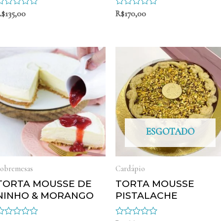
valiação
R$
135,00
Avaliação
R$
170,00
0
0
e
de
5
5
ESGOTADO
obremesas
Cardápio
TORTA MOUSSE DE
TORTA MOUSSE
NINHO & MORANGO
PISTALACHE