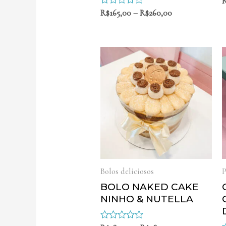
Avaliação
R$
165,00
–
R$
260,00
d
0
de
5
Bolos deliciosos
P
BOLO NAKED CAKE
NINHO & NUTELLA