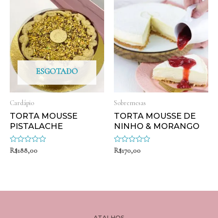
ESGOTADO
Cardápio
Sobremesas
TORTA MOUSSE
TORTA MOUSSE DE
PISTALACHE
NINHO & MORANGO
Avaliação
R$
188,00
Avaliação
R$
170,00
0
0
de
de
5
5
ATALHOS